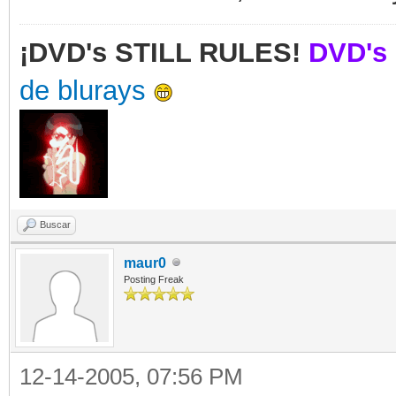
¡DVD's STILL RULES!
DVD's 
de blurays
Buscar
maur0
Posting Freak
12-14-2005, 07:56 PM